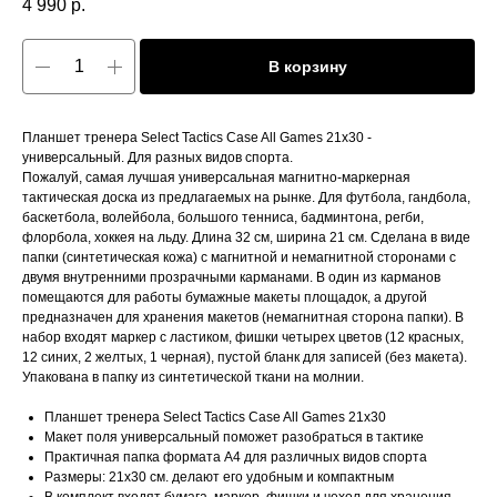
4 990
р.
В корзину
Планшет тренера Select Tactics Сase All Games 21x30 -
универсальный. Для разных видов спорта.
Пожалуй, самая лучшая универсальная магнитно-маркерная
тактическая доска из предлагаемых на рынке. Для футбола, гандбола,
баскетбола, волейбола, большого тенниса, бадминтона, регби,
флорбола, хоккея на льду. Длина 32 см, ширина 21 см. Сделана в виде
папки (синтетическая кожа) с магнитной и немагнитной сторонами с
двумя внутренними прозрачными карманами. В один из карманов
помещаются для работы бумажные макеты площадок, а другой
предназначен для хранения макетов (немагнитная сторона папки). В
набор входят маркер с ластиком, фишки четырех цветов (12 красных,
12 синих, 2 желтых, 1 черная), пустой бланк для записей (без макета).
Упакована в папку из синтетической ткани на молнии.
Планшет тренера Select Tactics Сase All Games 21x30
Макет поля универсальный поможет разобраться в тактике
Практичная папка формата А4 для различных видов спорта
Размеры: 21х30 см. делают его удобным и компактным